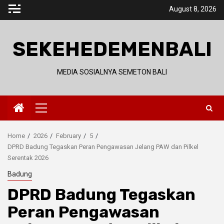
Skip
August 8, 2026
to
content
SEKEHEDEMENBALI
MEDIA SOSIALNYA SEMETON BALI
Primary
Menu
Home
2026
February
5
DPRD Badung Tegaskan Peran Pengawasan Jelang PAW dan Pilkel
Serentak 2026
Badung
DPRD Badung Tegaskan
Peran Pengawasan