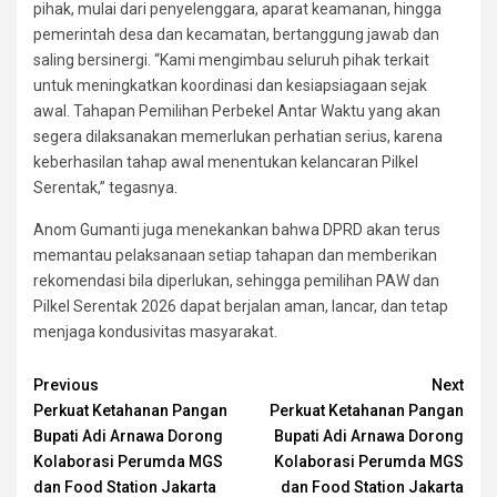
pihak, mulai dari penyelenggara, aparat keamanan, hingga
pemerintah desa dan kecamatan, bertanggung jawab dan
saling bersinergi. “Kami mengimbau seluruh pihak terkait
untuk meningkatkan koordinasi dan kesiapsiagaan sejak
awal. Tahapan Pemilihan Perbekel Antar Waktu yang akan
segera dilaksanakan memerlukan perhatian serius, karena
keberhasilan tahap awal menentukan kelancaran Pilkel
Serentak,” tegasnya.
Anom Gumanti juga menekankan bahwa DPRD akan terus
memantau pelaksanaan setiap tahapan dan memberikan
rekomendasi bila diperlukan, sehingga pemilihan PAW dan
Pilkel Serentak 2026 dapat berjalan aman, lancar, dan tetap
menjaga kondusivitas masyarakat.
Continue
Previous
Next
Perkuat Ketahanan Pangan
Perkuat Ketahanan Pangan
Reading
Bupati Adi Arnawa Dorong
Bupati Adi Arnawa Dorong
Kolaborasi Perumda MGS
Kolaborasi Perumda MGS
dan Food Station Jakarta
dan Food Station Jakarta