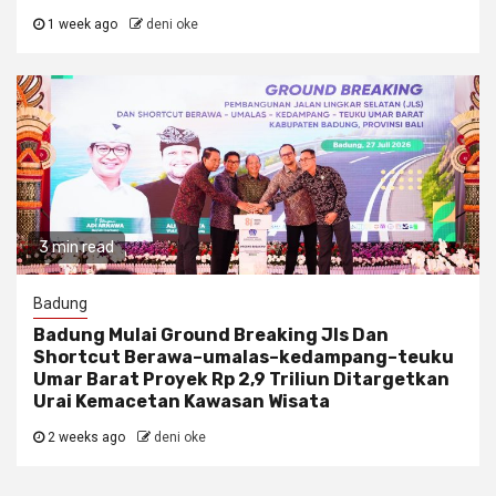
1 week ago
deni oke
3 min read
Badung
Badung Mulai Ground Breaking Jls Dan
Shortcut Berawa–umalas–kedampang–teuku
Umar Barat Proyek Rp 2,9 Triliun Ditargetkan
Urai Kemacetan Kawasan Wisata
2 weeks ago
deni oke