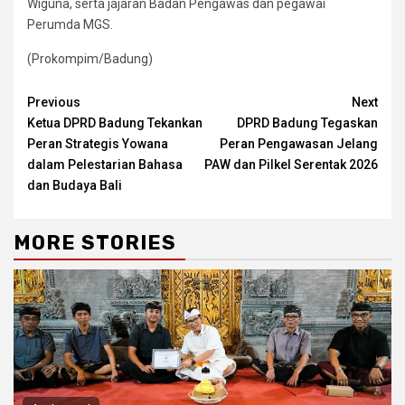
Wiguna, serta jajaran Badan Pengawas dan pegawai
Perumda MGS.
(Prokompim/Badung)
Continue
Previous
Next
Ketua DPRD Badung Tekankan
DPRD Badung Tegaskan
Reading
Peran Strategis Yowana
Peran Pengawasan Jelang
dalam Pelestarian Bahasa
PAW dan Pilkel Serentak 2026
dan Budaya Bali
MORE STORIES