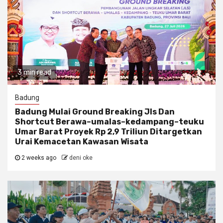
3 min read
Badung
Badung Mulai Ground Breaking Jls Dan
Shortcut Berawa–umalas–kedampang–teuku
Umar Barat Proyek Rp 2,9 Triliun Ditargetkan
Urai Kemacetan Kawasan Wisata
2 weeks ago
deni oke