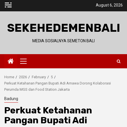
Skip
August 6, 2026
to
content
SEKEHEDEMENBALI
MEDIA SOSIALNYA SEMETON BALI
Primary
Menu
Home
2026
February
5
Perkuat Ketahanan Pangan Bupati Adi Arnawa Dorong Kolaborasi
Perumda MGS dan Food Station Jakarta
Badung
Perkuat Ketahanan
Pangan Bupati Adi