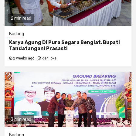
2 min read
Badung
Karya Agung Di Pura Segara Bengiat, Bupati
Tandatangani Prasasti
2 weeks ago
deni oke
3 min read
Badung