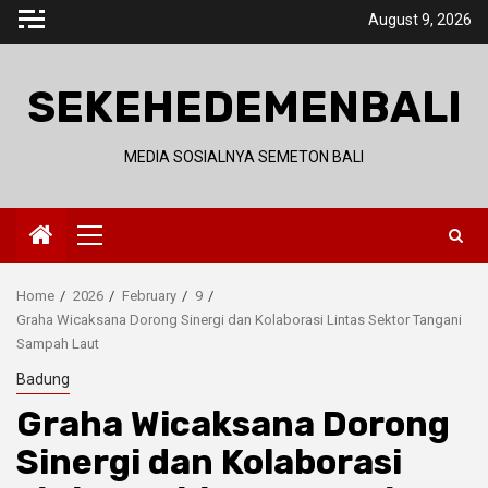
Skip
August 9, 2026
to
content
SEKEHEDEMENBALI
MEDIA SOSIALNYA SEMETON BALI
Primary
Menu
Home
2026
February
9
Graha Wicaksana Dorong Sinergi dan Kolaborasi Lintas Sektor Tangani
Sampah Laut
Badung
Graha Wicaksana Dorong
Sinergi dan Kolaborasi