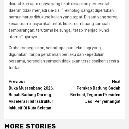
dibutuhkan agar upaya yang telah disiapkan pemerintah
daerah tidak menjadi sia-sia. “Teknologi sangat diperlukan,
namun harus didukung kajian yang tepat. Di saat yang sama,
kesadaran masyarakat untuk tidak membuang sampah
sembarangan, terutama ke sungai, tetap menjadi kunci
utama,” ujarnya.
Graha menegaskan, sebaik apa pun teknologi yang
digunakan, tanpa perubahan perilaku dan kepedulian
bersama, persoalan sampah tidak akan terselesaikan secara
tuntas.
Continue
Previous
Next
Buka Musrenbang 2026,
Pemkab Badung Sudah
Reading
Bupati Badung Dorong
Berbuat, Teguran Presiden
Akselerasi Infrastruktur
Jadi Penyemangat
Inklusif Di Kuta Selatan
MORE STORIES