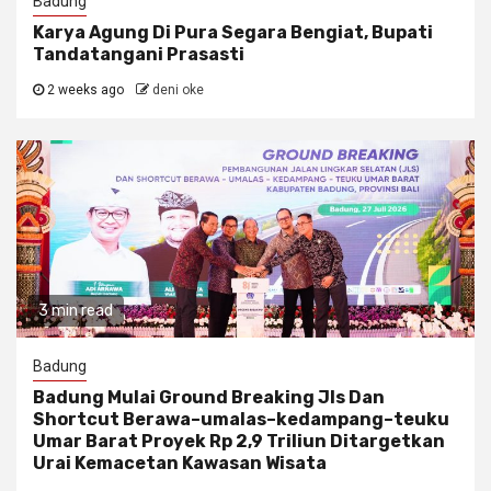
Badung
Karya Agung Di Pura Segara Bengiat, Bupati
Tandatangani Prasasti
2 weeks ago
deni oke
3 min read
Badung
Badung Mulai Ground Breaking Jls Dan
Shortcut Berawa–umalas–kedampang–teuku
Umar Barat Proyek Rp 2,9 Triliun Ditargetkan
Urai Kemacetan Kawasan Wisata