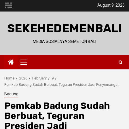
Skip
August 9, 2026
to
content
SEKEHEDEMENBALI
MEDIA SOSIALNYA SEMETON BALI
Primary
Menu
Home
2026
February
9
Pemkab Badung Sudah Berbuat, Teguran Presiden Jadi Penyemangat
Badung
Pemkab Badung Sudah
Berbuat, Teguran
Presiden Jadi