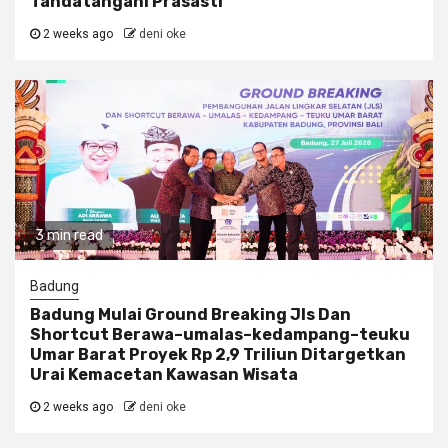
Tandatangani Prasasti
2 weeks ago
deni oke
3 min read
Badung
Badung Mulai Ground Breaking Jls Dan
Shortcut Berawa–umalas–kedampang–teuku
Umar Barat Proyek Rp 2,9 Triliun Ditargetkan
Urai Kemacetan Kawasan Wisata
2 weeks ago
deni oke