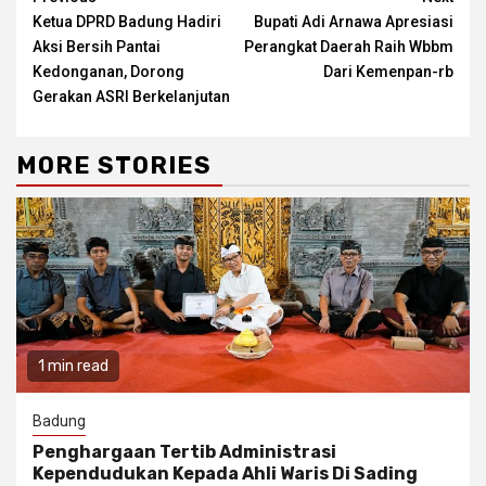
Continue
Ketua DPRD Badung Hadiri
Bupati Adi Arnawa Apresiasi
Reading
Aksi Bersih Pantai
Perangkat Daerah Raih Wbbm
Kedonganan, Dorong
Dari Kemenpan-rb
Gerakan ASRI Berkelanjutan
MORE STORIES
1 min read
Badung
Penghargaan Tertib Administrasi
Kependudukan Kepada Ahli Waris Di Sading