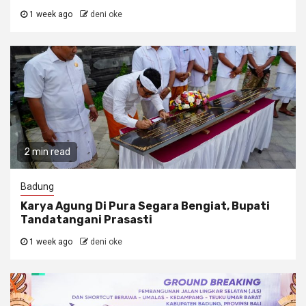
1 week ago
deni oke
2 min read
Badung
Karya Agung Di Pura Segara Bengiat, Bupati
Tandatangani Prasasti
1 week ago
deni oke