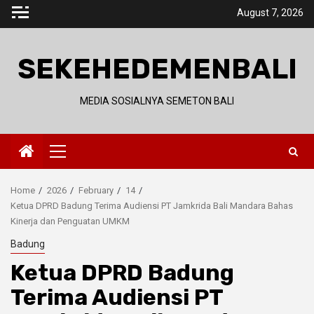
Skip
August 7, 2026
to
content
SEKEHEDEMENBALI
MEDIA SOSIALNYA SEMETON BALI
Primary
Menu
Home
2026
February
14
Ketua DPRD Badung Terima Audiensi PT Jamkrida Bali Mandara Bahas
Kinerja dan Penguatan UMKM
Badung
Ketua DPRD Badung
Terima Audiensi PT