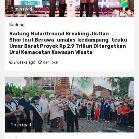
3 min read
Badung
Badung Mulai Ground Breaking Jls Dan
Shortcut Berawa–umalas–kedampang–teuku
Umar Barat Proyek Rp 2,9 Triliun Ditargetkan
Urai Kemacetan Kawasan Wisata
2 weeks ago
deni oke
1 min read