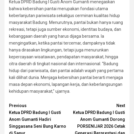
Ketua DPRD Badung I Gusti Anom Gumanti menegaskan
bahwa kebersihan pantai merupakan fondasi utama
keberlanjutan pariwisata sekaligus cerminan kualitas hidup
masyarakat Badung. Menurutnya, pantai bukan hanya ruang
rekreasi, tetapi juga sumber ekonomi, identitas budaya, dan
kebanggaan daerah yang harus dijaga bersama. Ia
mengingatkan, ketika pantai tercemar, dampaknya tidak
hanya dirasakan lingkungan, tetapi juga menurunkan
kepercayaan wisatawan, pendapatan masyarakat, hingga
citra daerah di tingkat nasional dan internasional. “Badung
hidup dari pariwisata, dan pantai adalah wajah yang pertama
kali dilihat dunia. Menjaga kebersihan pantai berarti menjaga
masa depan ekonomi, lapangan kerja, dan keberlangsungan
kehidupan masyarakat,” ujarnya.
Continue
Previous
Next
Ketua DPRD Badung I Gusti
Ketua DPRD Badung I Gusti
Reading
Anom Gumanti Hadiri
Anom Gumanti Dorong
Singgasana Seni Bung Karno
PORSENIJAR 2026 Cetak
di Sanur
Generasi Berprestasi dan