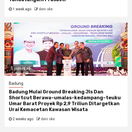
1 week ago
deni oke
3 min read
Badung
Badung Mulai Ground Breaking Jls Dan
Shortcut Berawa–umalas–kedampang–teuku
Umar Barat Proyek Rp 2,9 Triliun Ditargetkan
Urai Kemacetan Kawasan Wisata
2 weeks ago
deni oke