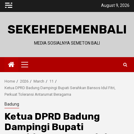
Skip
August 9, 2026
to
content
SEKEHEDEMENBALI
MEDIA SOSIALNYA SEMETON BALI
Primary
Menu
Home
2026
March
11
Ketua DPRD Badung Dampingi Bupati Serahkan Bansos Idul Fitri,
Perkuat Toleransi Antarumat Beragama
Badung
Ketua DPRD Badung
Dampingi Bupati