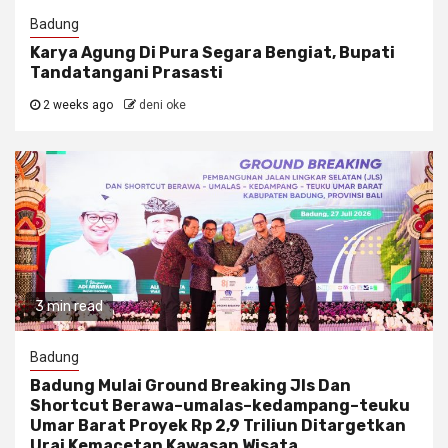
Badung
Karya Agung Di Pura Segara Bengiat, Bupati
Tandatangani Prasasti
2 weeks ago
deni oke
3 min read
Badung
Badung Mulai Ground Breaking Jls Dan
Shortcut Berawa–umalas–kedampang–teuku
Umar Barat Proyek Rp 2,9 Triliun Ditargetkan
Urai Kemacetan Kawasan Wisata