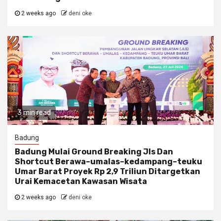
2 weeks ago
deni oke
3 min read
Badung
Badung Mulai Ground Breaking Jls Dan
Shortcut Berawa–umalas–kedampang–teuku
Umar Barat Proyek Rp 2,9 Triliun Ditargetkan
Urai Kemacetan Kawasan Wisata
2 weeks ago
deni oke