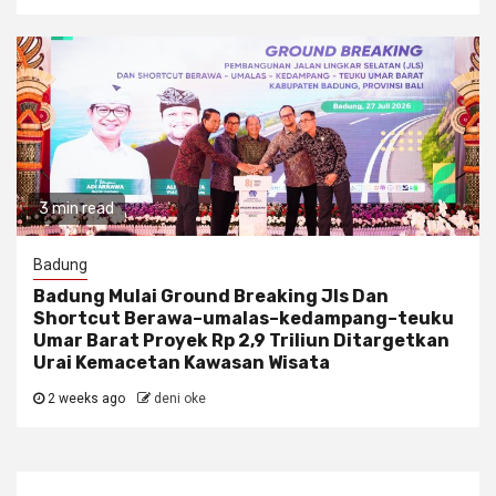
3 min read
Badung
Badung Mulai Ground Breaking Jls Dan
Shortcut Berawa–umalas–kedampang–teuku
Umar Barat Proyek Rp 2,9 Triliun Ditargetkan
Urai Kemacetan Kawasan Wisata
2 weeks ago
deni oke