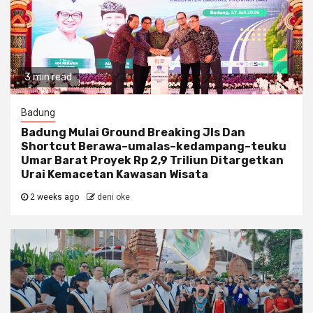
3 min read
Badung
Badung Mulai Ground Breaking Jls Dan
Shortcut Berawa–umalas–kedampang–teuku
Umar Barat Proyek Rp 2,9 Triliun Ditargetkan
Urai Kemacetan Kawasan Wisata
2 weeks ago
deni oke