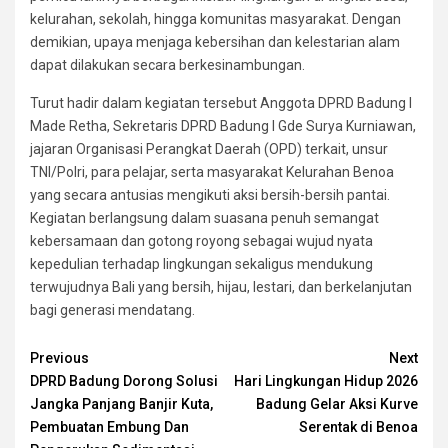
kelurahan, sekolah, hingga komunitas masyarakat. Dengan
demikian, upaya menjaga kebersihan dan kelestarian alam
dapat dilakukan secara berkesinambungan.
Turut hadir dalam kegiatan tersebut Anggota DPRD Badung I
Made Retha, Sekretaris DPRD Badung I Gde Surya Kurniawan,
jajaran Organisasi Perangkat Daerah (OPD) terkait, unsur
TNI/Polri, para pelajar, serta masyarakat Kelurahan Benoa
yang secara antusias mengikuti aksi bersih-bersih pantai.
Kegiatan berlangsung dalam suasana penuh semangat
kebersamaan dan gotong royong sebagai wujud nyata
kepedulian terhadap lingkungan sekaligus mendukung
terwujudnya Bali yang bersih, hijau, lestari, dan berkelanjutan
bagi generasi mendatang.
Continue
Previous
Next
DPRD Badung Dorong Solusi
Hari Lingkungan Hidup 2026
Reading
Jangka Panjang Banjir Kuta,
Badung Gelar Aksi Kurve
Pembuatan Embung Dan
Serentak di Benoa