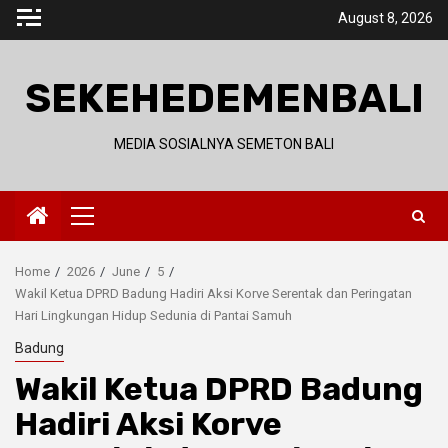
Skip
August 8, 2026
to
content
SEKEHEDEMENBALI
MEDIA SOSIALNYA SEMETON BALI
Primary
Menu
Home
2026
June
5
Wakil Ketua DPRD Badung Hadiri Aksi Korve Serentak dan Peringatan
Hari Lingkungan Hidup Sedunia di Pantai Samuh
Badung
Wakil Ketua DPRD Badung
Hadiri Aksi Korve