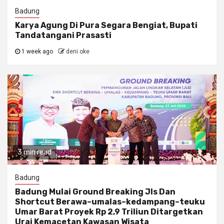
Badung
Karya Agung Di Pura Segara Bengiat, Bupati
Tandatangani Prasasti
1 week ago
deni oke
3 min read
Badung
Badung Mulai Ground Breaking Jls Dan
Shortcut Berawa–umalas–kedampang–teuku
Umar Barat Proyek Rp 2,9 Triliun Ditargetkan
Urai Kemacetan Kawasan Wisata