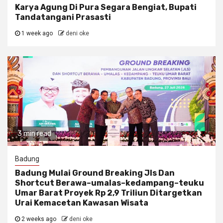
Karya Agung Di Pura Segara Bengiat, Bupati
Tandatangani Prasasti
1 week ago
deni oke
3 min read
Badung
Badung Mulai Ground Breaking Jls Dan
Shortcut Berawa–umalas–kedampang–teuku
Umar Barat Proyek Rp 2,9 Triliun Ditargetkan
Urai Kemacetan Kawasan Wisata
2 weeks ago
deni oke