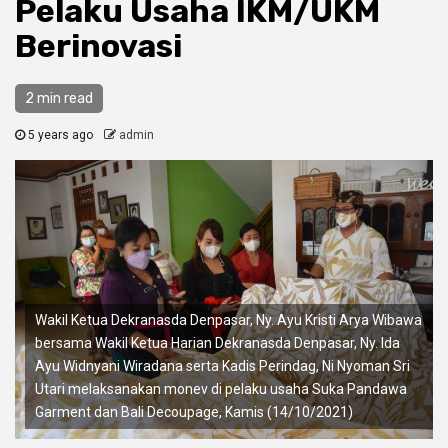
Pelaku Usaha IKM/UKM
Berinovasi
2 min read
5 years ago
admin
Wakil Ketua Dekranasda Denpasar, Ny. Ayu Kristi Arya Wibawa
bersama Wakil Ketua Harian Dekranasda Denpasar, Ny. Ida
Ayu Widnyani Wiradana serta Kadis Perindag, Ni Nyoman Sri
Utari melaksanakan monev di pelaku usaha Suka Pandawa
Garment dan Bali Decoupage, Kamis (14/10/2021)