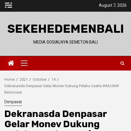
Skip
August 7, 2026
to
content
SEKEHEDEMENBALI
MEDIA SOSIALNYA SEMETON BALI
Primary
Menu
Home
2021
October
14
Dekranasda Denpasar Gelar Monev Dukung Pelaku Usaha IKM/UKM
Berinovasi
Denpasar
Dekranasda Denpasar
Gelar Monev Dukung